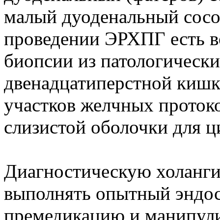
малый дуоденальный сосоч
проведении ЭРХПГ есть в
биопсии из патологически
двенадцатиперстной кишк
участков желчных протоко
слизистой оболочки для ц
Диагностическую холанг
выполнять опытный эндо
премедикацию и манипули