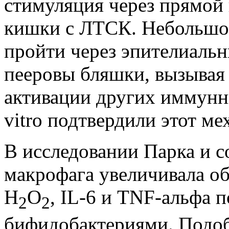
стимуляция через прямой
кишки с ЛТСК. Небольшое
пройти через эпителиаль
пееровы бляшки, вызывая 
активации других иммунны
vitro подтвердили этот ме
В исследовании Парка и со
макрофага увеличивала об
Н
О
, IL-6 и TNF-альфа п
2
2
бифидобактериями. Подоб