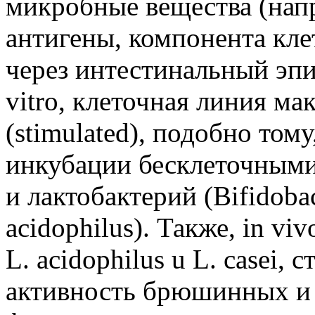
микробные вещества (нап
антигены, компонента кл
через интестинальный эпи
vitro, клеточная линия ма
(stimulated), подобно тому
инкубации бесклеточными
и лактобактерий (Bifidoba
acidophilus). Также, in vi
L. acidophilus u L. casei
активность брюшинных и