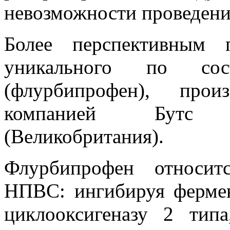
невозможности проведени
Более перспективным п
уникального по сос
(флурбипрофен), прои
компанией Бутс 
(Великобритания).
Флурбипрофен относит
НПВС: ингибируя фермен
циклооксигеназу 2 тип