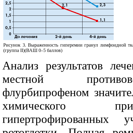
Рисунок 3. Выраженность гиперемии гранул лимфоидной тка
(группа II)(ВАШ 0–5 баллов)
Анализ результатов леч
местной противов
флурбипрофеном значите
химического при
гипертрофированных у
ротоглотки. Полная ре