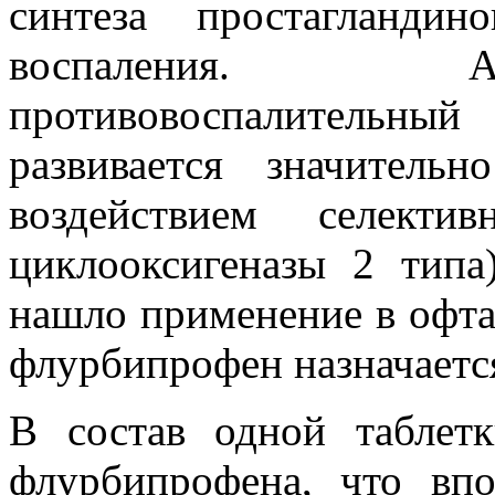
синтеза простагланд
воспаления. А
противовоспалительн
развивается значител
воздействием селект
циклооксигеназы 2 типа
нашло применение в офта
флурбипрофен назначаетс
В состав одной таблет
флурбипрофена, что впо