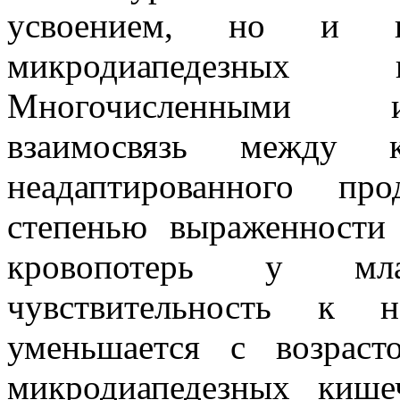
усвоением, но и п
микродиапедезных 
Многочисленными и
взаимосвязь между ко
неадаптированного пр
степенью выраженности
кровопотерь у мла
чувствительность к н
уменьшается с возрас
микродиапедезных киш